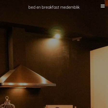
Ga
bed en breakfast medemblik
direct
naar
de
hoofdinhoud